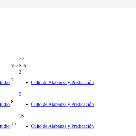
>>
Vie
Sab
2
1
tudio
Culto de Alabanza y Predicación
9
8
tudio
Culto de Alabanza y Predicación
16
15
tudio
Culto de Alabanza y Predicación