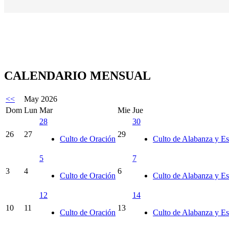
CALENDARIO MENSUAL
<<
May 2026
Dom
Lun
Mar
Mie
Jue
28
30
26
27
29
Culto de Oración
Culto de Alabanza y Es
5
7
3
4
6
Culto de Oración
Culto de Alabanza y Es
12
14
10
11
13
Culto de Oración
Culto de Alabanza y Es