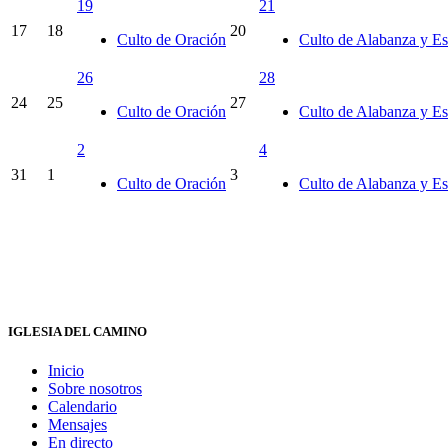
19
21
17
18
20
Culto de Oración
Culto de Alabanza y Es
26
28
24
25
27
Culto de Oración
Culto de Alabanza y Es
2
4
31
1
3
Culto de Oración
Culto de Alabanza y Es
IGLESIA DEL CAMINO
Inicio
Sobre nosotros
Calendario
Mensajes
En directo